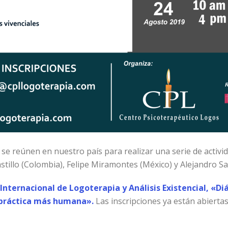
 reúnen en nuestro país para realizar una serie de actividad
till
o (Colombia), Felipe Miramontes (México) y Alejandro S
Internacional de Logoterapia y Análisis Existencial, «Diá
práctica más humana».
Las inscripciones ya están abiertas