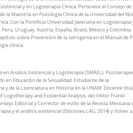
Existencial y en Logoterapia Clínica. Pertenece al Consejo 
de la Maestría en Psicología Clínica de la Universidad del N
ca. Con la Pontificia Universidad Javeriana en Logoterapia y 
Perú, Uruguay, Austria, España, Brasil, México y Colombia. Es
capítulo sobre Prevención de la Iatrogenia en el Manual de
gía clínica.
 en Análisis Existencial y Logoterapia (SMAEL). Psicoterapeut
do en Educación de la Sexualidad. Estudiante de la
na y de la Licenciatura en Historia en la UNAM. Docente titu
 Logotherapy and Existential Analysis, del Viktor Frankl
onsejo Editorial y Corrector de estilo de la Revista Mexicana
pia y el análisis existencial (Ediciones LAG, 2014) y Volver a 