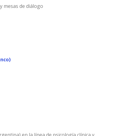
s y mesas de diálogo
anco)
ntina) en la línea de psicología clínica y